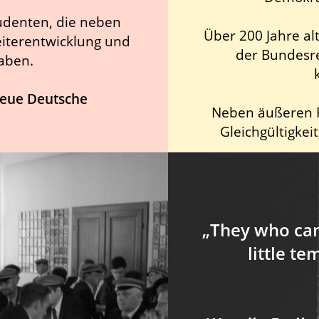
tudenten, die neben
Über 200 Jahre al
iterentwicklung und
der Bundesre
aben.
eue Deutsche
Neben äußeren F
Gleichgültigke
„They who can 
little t