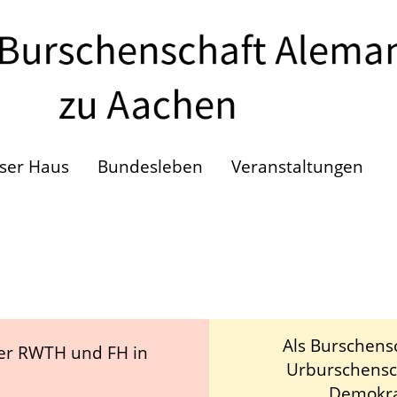
ser Haus
Bundesleben
Veranstaltungen
Als Burschens
der RWTH und FH in
Urburschensch
Demokra